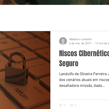
Abdalla e Landulfo
6 de mai. de 2019
13 min de l
Riscos Cibernétic
Seguro
Landulfo de Oliveira Ferreira J
dos cenários atuais em risco
desafiadora missão, dado...