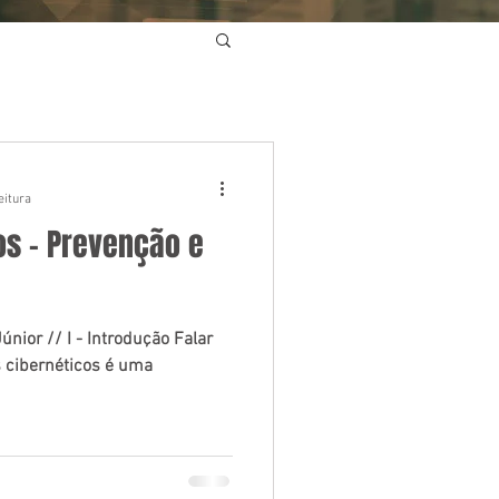
eitura
os – Prevenção e
únior // I - Introdução Falar
s cibernéticos é uma