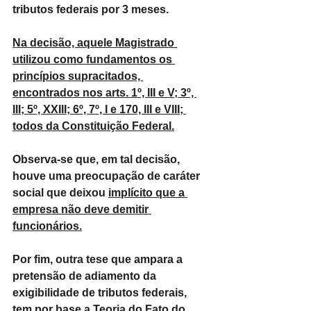
tributos federais por 3 meses.
Na decisão, aquele Magistrado 
utilizou como fundamentos os 
princípios supracitados, 
encontrados nos arts. 1º, III e V; 3º, 
III; 5º, XXIII; 6º, 7º, I e 170, III e VIII; 
todos da Constituição Federal.
Observa-se que, em tal decisão, 
houve uma preocupação de caráter 
social que deixou 
implícito que a 
empresa não deve demitir 
funcionários.
Por fim, outra tese que ampara a 
pretensão de adiamento da 
exigibilidade de tributos federais, 
tem por base a 
Teoria do Fato do 