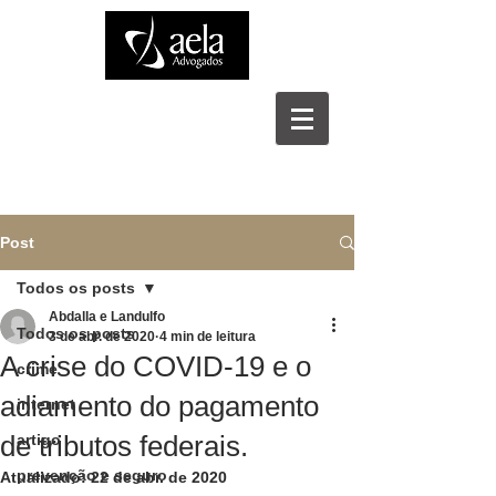
Post
Todos os posts
Abdalla e Landulfo
Todos os posts
3 de abr. de 2020
4 min de leitura
A crise do COVID-19 e o
crime
adiamento do pagamento
internet
de tributos federais.
artigo
prevenção e seguro
Atualizado:
22 de abr. de 2020