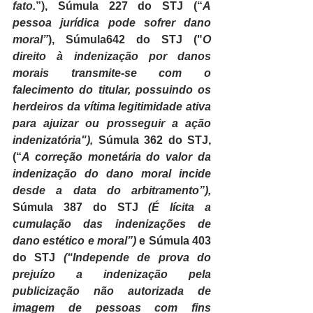
fato.
”), 
Súmula 227 do STJ (“
A 
pessoa jurídica pode sofrer dano 
moral”
), 
Súmula
642 do STJ (
"
O 
direito à indenização por danos 
morais transmite-se com o 
falecimento do titular, possuindo os 
herdeiros da vítima legitimidade ativa 
para ajuizar ou prosseguir a ação 
indenizatória"
),
 Súmula 
362 do STJ, 
(“
A correção monetária do valor da 
indenização do dano moral incide 
desde a data do arbitramento”), 
Súmula 387 do STJ
 (É lícita a 
cumulação das indenizações de 
dano estético e moral”) 
e Súmula 403 
do STJ
 (“Independe de prova do 
prejuízo a indenização pela 
publicização não autorizada de 
imagem de pessoas com fins 