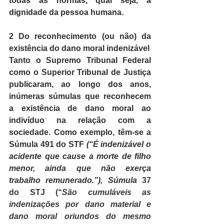
todas as normas, qual seja, a 
dignidade da pessoa humana.
2 Do reconhecimento (ou não) da 
existência do dano moral indenizável
Tanto o Supremo Tribunal Federal 
como o Superior Tribunal de Justiça 
publicaram, ao longo dos anos, 
inúmeras súmulas que reconhecem 
a existência de dano moral ao 
indivíduo na relação com a 
sociedade. Como exemplo, têm-se a 
Súmula 
491 do STF 
(“
É indenizável o 
acidente que cause a morte de filho 
menor, ainda que não exerça 
trabalho remunerado.
”), Súmula 
37 
do STJ (“
São cumuláveis as 
indenizações por dano material e 
dano moral oriundos do mesmo 