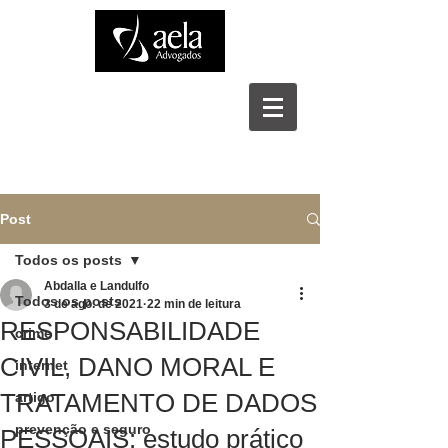
Post
Todos os posts
Abdalla e Landulfo
Todos os posts
3 de ago. de 2021
22 min de leitura
RESPONSABILIDADE
crime
CIVIL, DANO MORAL E
internet
TRATAMENTO DE DADOS
artigo
prevenção e seguro
PESSOAIS: estudo prático